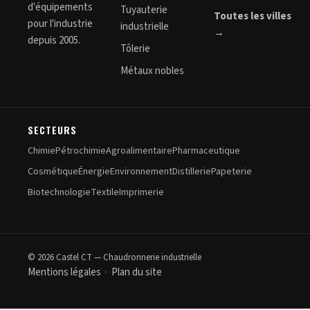
d'équipements
Tuyauterie
Toutes les villes
pour l'industrie
industrielle
→
depuis 2005.
Tôlerie
Métaux nobles
SECTEURS
Chimie
Pétrochimie
Agroalimentaire
Pharmaceutique
Cosmétique
Énergie
Environnement
Distillerie
Papeterie
Biotechnologie
Textile
Imprimerie
© 2026 Castel CT — Chaudronnerie industrielle
Mentions légales
Plan du site
·