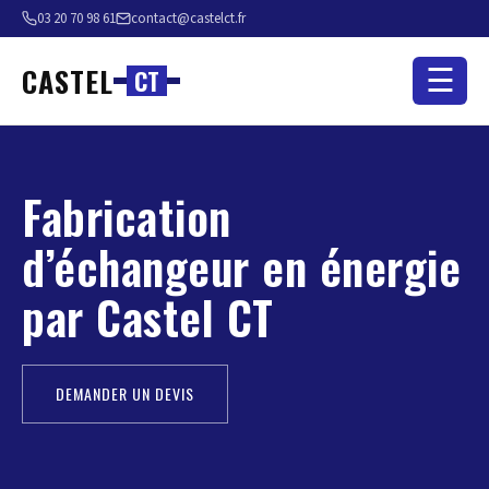
03 20 70 98 61
contact@castelct.fr
CASTEL
☰
C
T
Fabrication
d’échangeur en énergie
par Castel CT
DEMANDER UN DEVIS