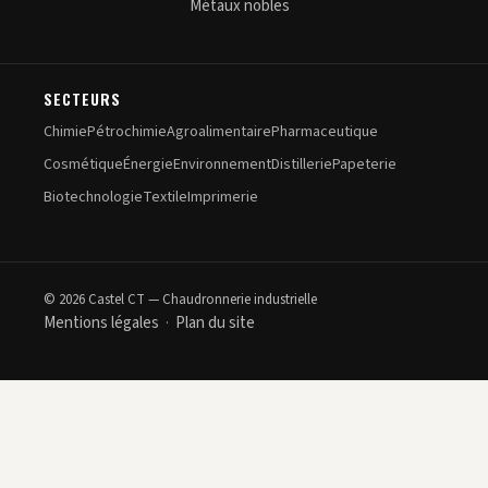
Métaux nobles
SECTEURS
Chimie
Pétrochimie
Agroalimentaire
Pharmaceutique
Cosmétique
Énergie
Environnement
Distillerie
Papeterie
Biotechnologie
Textile
Imprimerie
© 2026 Castel CT — Chaudronnerie industrielle
Mentions légales
Plan du site
·