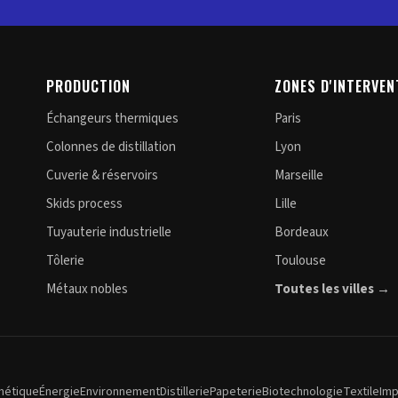
PRODUCTION
ZONES D'INTERVEN
Échangeurs thermiques
Paris
Colonnes de distillation
Lyon
Cuverie & réservoirs
Marseille
Skids process
Lille
Tuyauterie industrielle
Bordeaux
Tôlerie
Toulouse
Métaux nobles
Toutes les villes →
métique
Énergie
Environnement
Distillerie
Papeterie
Biotechnologie
Textile
Imp