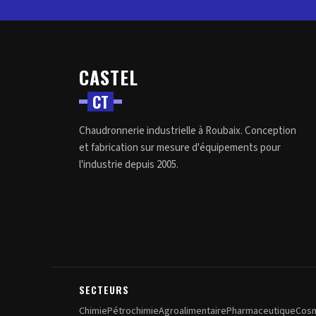
CASTEL
C
T
Chaudronnerie industrielle à Roubaix. Conception
et fabrication sur mesure d'équipements pour
l'industrie depuis 2005.
SECTEURS
Chimie
Pétrochimie
Agroalimentaire
Pharmaceutique
Cos