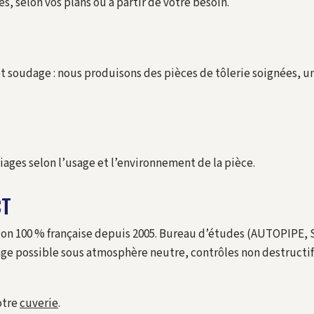
es, selon vos plans ou à partir de votre besoin.
et soudage : nous produisons des pièces de tôlerie soignées, un
liages selon l’usage et l’environnement de la pièce.
CT
ation 100 % française depuis 2005. Bureau d’études (AUTOPIPE
e possible sous atmosphère neutre, contrôles non destructifs
otre
cuverie
.