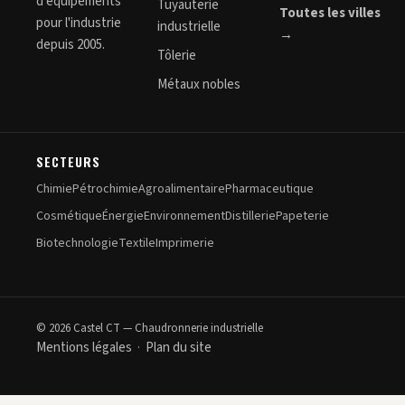
d'équipements
Tuyauterie
Toutes les villes
pour l'industrie
industrielle
→
depuis 2005.
Tôlerie
Métaux nobles
SECTEURS
Chimie
Pétrochimie
Agroalimentaire
Pharmaceutique
Cosmétique
Énergie
Environnement
Distillerie
Papeterie
Biotechnologie
Textile
Imprimerie
© 2026 Castel CT — Chaudronnerie industrielle
Mentions légales
Plan du site
·