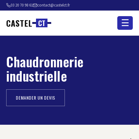
03 20 70 98 61
contact@castelct.fr
CASTEL
☰
C
T
Chaudronnerie
industrielle
DEMANDER UN DEVIS