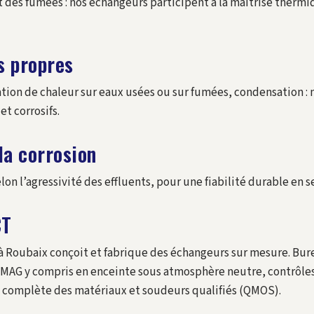
 des fumées : nos échangeurs participent à la maîtrise thermiqu
s propres
ation de chaleur sur eaux usées ou sur fumées, condensation 
et corrosifs.
la corrosion
lon l’agressivité des effluents, pour une fiabilité durable en s
CT
² à Roubaix conçoit et fabrique des échangeurs sur mesure. B
 y compris en enceinte sous atmosphère neutre, contrôles n
é complète des matériaux et soudeurs qualifiés (QMOS).