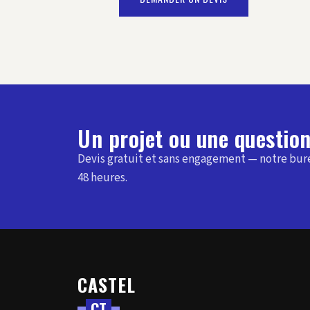
Un projet ou une question
Devis gratuit et sans engagement — notre bu
48 heures.
CASTEL
C
T