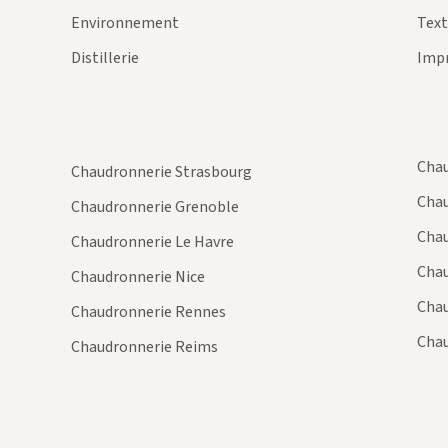
Environnement
Text
Distillerie
Imp
Chau
Chaudronnerie Strasbourg
Chau
Chaudronnerie Grenoble
Chau
Chaudronnerie Le Havre
Chau
Chaudronnerie Nice
Chau
Chaudronnerie Rennes
Chau
Chaudronnerie Reims