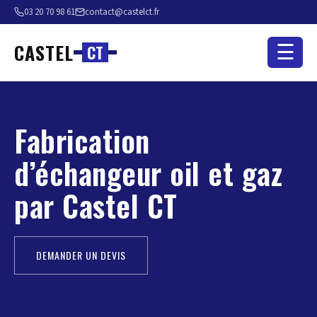
03 20 70 98 61
contact@castelct.fr
CASTEL
☰
C
T
Fabrication
d’échangeur oil et gaz
par Castel CT
DEMANDER UN DEVIS