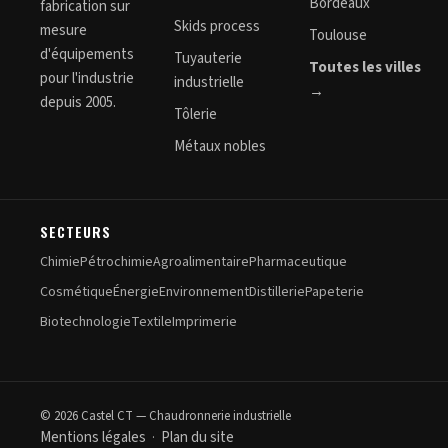
Bordeaux
fabrication sur
Skids process
mesure
Toulouse
d'équipements
Tuyauterie
Toutes les villes
pour l'industrie
industrielle
→
depuis 2005.
Tôlerie
Métaux nobles
SECTEURS
Chimie
Pétrochimie
Agroalimentaire
Pharmaceutique
Cosmétique
Énergie
Environnement
Distillerie
Papeterie
Biotechnologie
Textile
Imprimerie
© 2026 Castel CT — Chaudronnerie industrielle
Mentions légales
Plan du site
·