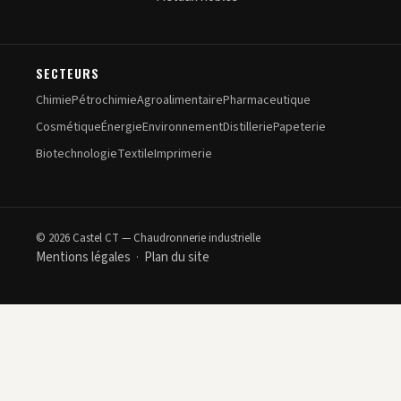
SECTEURS
Chimie
Pétrochimie
Agroalimentaire
Pharmaceutique
Cosmétique
Énergie
Environnement
Distillerie
Papeterie
Biotechnologie
Textile
Imprimerie
© 2026 Castel CT — Chaudronnerie industrielle
Mentions légales
Plan du site
·