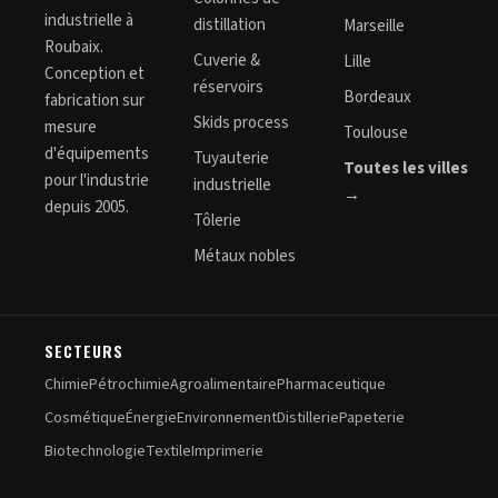
industrielle à
distillation
Marseille
Roubaix.
Cuverie &
Lille
Conception et
réservoirs
Bordeaux
fabrication sur
Skids process
mesure
Toulouse
d'équipements
Tuyauterie
Toutes les villes
pour l'industrie
industrielle
→
depuis 2005.
Tôlerie
Métaux nobles
SECTEURS
Chimie
Pétrochimie
Agroalimentaire
Pharmaceutique
Cosmétique
Énergie
Environnement
Distillerie
Papeterie
Biotechnologie
Textile
Imprimerie