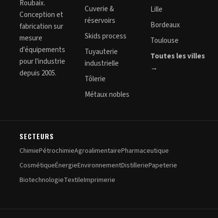
Roubaix.
Cuverie &
Lille
Conception et
réservoirs
Bordeaux
fabrication sur
Skids process
mesure
Toulouse
d'équipements
Tuyauterie
Toutes les villes
pour l'industrie
industrielle
→
depuis 2005.
Tôlerie
Métaux nobles
SECTEURS
Chimie
Pétrochimie
Agroalimentaire
Pharmaceutique
Cosmétique
Énergie
Environnement
Distillerie
Papeterie
Biotechnologie
Textile
Imprimerie